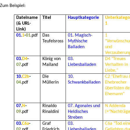
Zum Beispiel:
Dateiname
Titel
Hauptkategorie
Unterkatego
(& URL-
1
Link)
01.
1
-
01
.pdf
Das
01. Magisch-
1
Teufelsross
Mythische
"Verwünschu
Balladen
und
Verzauberun
03.
D4
-
König von
03.
D4 "Treues
07
.
pdf
Mailand
Liebesballaden
Verhalten in
Liebe,"
10.
C2b
-
Die
10.
C2 "Ehefrau
04
.pdf
Müllerin
Schwankballaden
Ehebrecher
überlisten d
Ehemann"
07.
N
-
Rinaldo
07.
Agonales und
N Addenda
09
.pdf
Rinaldini
Heldisches
(="Nachträge
Streben
03.
C6a
-
Graf
03.
C6a "Tod ein
02
.pdf
Friedrich
Liebesballaden
Geliebten du