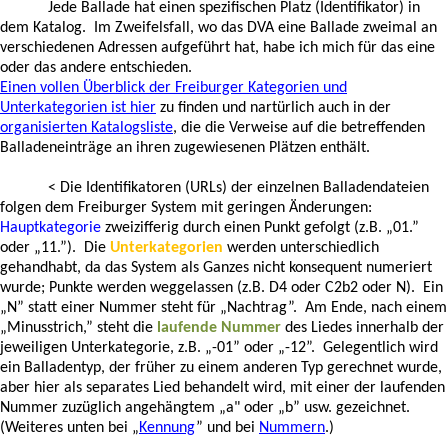
Jede Ballade hat einen spezifischen Platz (Identifikator) in
dem Katalog. Im Zweifelsfall, wo das DVA eine Ballade zweimal an
verschiedenen Adressen aufgeführt hat, habe ich mich für das eine
oder das andere entschieden.
Einen vollen Überblick der Freiburger Kategorien und
Unterkategorien ist hier
zu finden und nartürlich auch in der
organisierten Katalogsliste
, die die Verweise auf die betreffenden
Balladeneinträge an ihren zugewiesenen Plätzen enthält.
<
Die
Identifikatoren
(URLs) der einzelnen Balladendateien
folgen dem Freiburger System mit geringen Änderungen:
Hauptkategorie
zweizifferig durch einen Punkt gefolgt (z.B. „01.”
oder „11.”). Die
Unterkategorien
werden unterschiedlich
gehandhabt, da das System als Ganzes nicht konsequent numeriert
wurde; Punkte werden weggelassen (z.B. D4 oder C2b2 oder N). Ein
„N” statt einer Nummer steht für „Nachtrag”. Am Ende, nach einem
„Minusstrich,” steht die
laufende Nummer
des Liedes innerhalb der
jeweiligen Unterkategorie, z.B. „-01” oder „-12”. Gelegentlich wird
ein Balladentyp, der früher zu einem anderen Typ gerechnet wurde,
aber hier als separates Lied behandelt wird, mit einer der laufenden
Nummer zuzüglich angehängtem „a" oder „b” usw. gezeichnet.
(Weiteres unten bei „
Kennung
” und bei
Nummern
.)