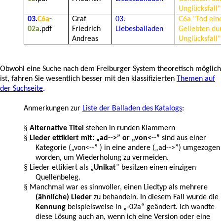
Unglücksfall"
03.
C6a
-
Graf
03.
C6a "Tod ein
02a
.pdf
Friedrich
Liebesballaden
Geliebten du
Andreas
Unglücksfall"
Obwohl eine Suche nach dem Freiburger System theoretisch möglich
ist, fahren Sie wesentlich besser mit den klassifizierten
Themen auf
der Suchseite
.
Anmerkungen
zur
Liste der Balladen des Katalogs
:
§
Alternative Titel
stehen in runden Klammern
§
Lieder ettikiert mit: „ad-->” or „von<--”
sind aus einer
Kategorie („von<--” ) in eine andere („ad-->”) umgezogen
worden, um Wiederholung zu vermeiden.
§
Lieder ettikiert als „
Unikat
” besitzen einen einzigen
Quellenbeleg.
§
Manchmal war es sinnvoller, einen Liedtyp als mehrere
(ähnliche) Lieder
zu behandeln. In diesem Fall wurde die
Kennung
beispielsweise in „-02a“ geändert. Ich wandte
diese Lösung auch an, wenn ich eine Version oder eine