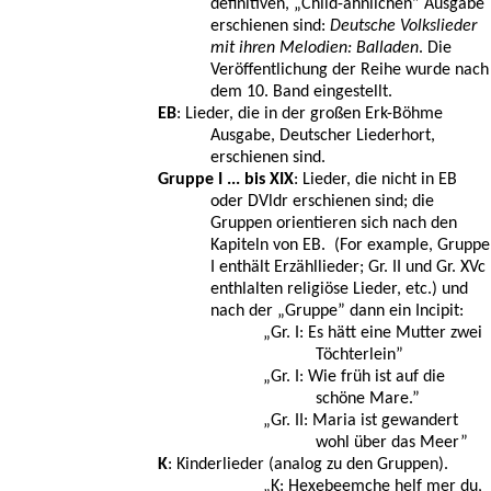
definitiven, „Child-ähnlichen” Ausgabe
erschienen sind:
Deutsche Volkslieder
mit ihren Melodien: Balladen
. Die
Veröffentlichung der Reihe wurde nach
dem 10. Band eingestellt.
EB
: Lieder, die in der großen Erk-Böhme
Ausgabe, Deutscher Liederhort,
erschienen sind.
Gruppe I ... bis XIX
: Lieder, die nicht in EB
oder DVldr erschienen sind; die
Gruppen orientieren sich nach den
Kapiteln von EB. (For example, Gruppe
I enthält Erzähllieder; Gr. II und Gr. XVc
enthlalten religiöse Lieder, etc.) und
nach der „Gruppe” dann ein Incipit:
„Gr. I: Es hätt eine Mutter zwei
Töchterlein”
„Gr. I: Wie früh ist auf die
schöne Mare.”
„Gr. II: Maria ist gewandert
wohl über das Meer”
K
: Kinderlieder (analog zu den Gruppen).
„K: Hexebeemche helf mer du,