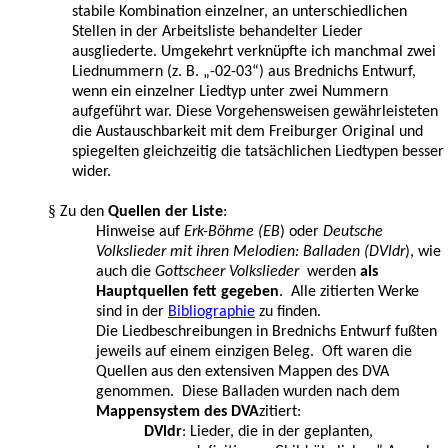
stabile Kombination einzelner, an unterschiedlichen
Stellen in der Arbeitsliste behandelter Lieder
ausgliederte. Umgekehrt verknüpfte ich manchmal zwei
Liednummern (z. B. „-02-03“) aus Brednichs Entwurf,
wenn ein einzelner Liedtyp unter zwei Nummern
aufgeführt war. Diese Vorgehensweisen gewährleisteten
die Austauschbarkeit mit dem Freiburger Original und
spiegelten gleichzeitig die tatsächlichen Liedtypen besser
wider.
§
Zu den
Quellen der Liste
:
Hinweise auf
Erk-Böhme (EB
) oder
Deutsche
Volkslieder mit ihren Melodien: Balladen (DVldr
), wie
auch die
Gottscheer Volkslieder
werden
als
Hauptquellen fett gegeben
. Alle zitierten Werke
sind in der
Bibliographie
zu finden.
Die Liedbeschreibungen in Brednichs Entwurf fußten
jeweils auf einem einzigen Beleg. Oft waren die
Quellen aus den extensiven Mappen des DVA
genommen. Diese Balladen wurden nach dem
Mappensystem des DVA
zitiert:
DVldr
: Lieder, die in der geplanten,