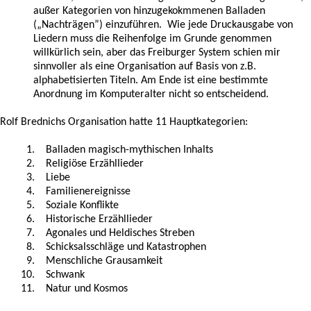
außer Kategorien von hinzugekokmmenen Balladen
(„Nachträgen”) einzuführen. Wie jede Druckausgabe von
Liedern muss die Reihenfolge im Grunde genommen
willkürlich sein, aber das Freiburger System schien mir
sinnvoller als eine Organisation auf Basis von z.B.
alphabetisierten Titeln. Am Ende ist eine bestimmte
Anordnung im Komputeralter nicht so entscheidend.
Rolf Brednichs Organisation hatte 11 Hauptkategorien:
1. Balladen magisch-mythischen Inhalts
2. Religiöse Erzähllieder
3. Liebe
4. Familienereignisse
5. Soziale Konflikte
6. Historische Erzähllieder
7. Agonales und Heldisches Streben
8. Schicksalsschläge und Katastrophen
9. Menschliche Grausamkeit
10. Schwank
11. Natur und Kosmos